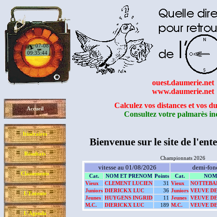
07-08
09:35:45
ouest.daumerie.net
www.daumerie.net
Calculez vos distances et vos du
Accueil
Consultez votre palmarès in
Itinéraires
Bienvenue sur le site de l'ent
Résultats
Championnats 2026
vitesse au 01/08/2026
demi-fon
Classements
Cat.
NOM ET PRENOM
Points
Cat.
NOM
Vieux
CLEMENT LUCIEN
31
Vieux
NOTTEBA
Juniors
DIERICKX LUC
36
Juniors
VEUVE D
L'Entente
Jeunes
HUYGENS INGRID
11
Jeunes
VEUVE D
M.C.
DIERICKX LUC
189
M.C.
VEUVE D
L'Agenda