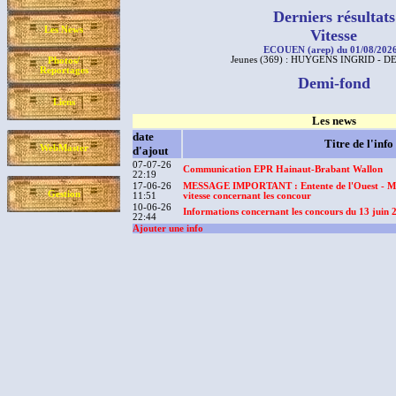
Derniers résultats
Les News
Vitesse
ECOUEN (arep) du 01/08/2026
Jeunes (369) : HUYGENS INGRID - 
Photos/
Reportages
Demi-fond
Liens
Les news
date
Titre de l'info
WebMaster
d'ajout
07-07-26
Communication EPR Hainaut-Brabant Wallon
22:19
17-06-26
MESSAGE IMPORTANT : Entente de l'Ouest - Mo
Gestion
11:51
vitesse concernant les concour
10-06-26
Informations concernant les concours du 13 juin 
22:44
Ajouter une info