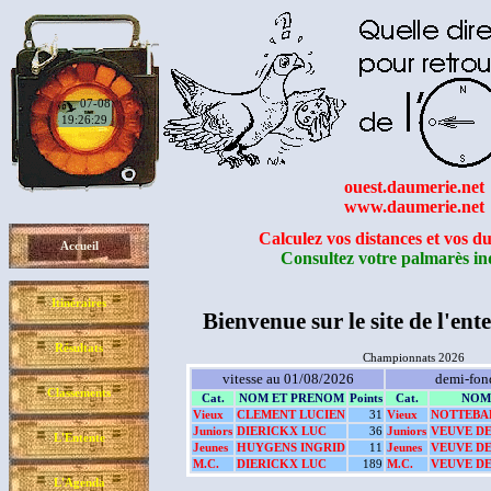
07-08
19:26:29
ouest.daumerie.net
www.daumerie.net
Calculez vos distances et vos du
Accueil
Consultez votre palmarès in
Itinéraires
Bienvenue sur le site de l'ent
Résultats
Championnats 2026
vitesse au 01/08/2026
demi-fon
Classements
Cat.
NOM ET PRENOM
Points
Cat.
NOM
Vieux
CLEMENT LUCIEN
31
Vieux
NOTTEBA
Juniors
DIERICKX LUC
36
Juniors
VEUVE D
L'Entente
Jeunes
HUYGENS INGRID
11
Jeunes
VEUVE D
M.C.
DIERICKX LUC
189
M.C.
VEUVE D
L'Agenda