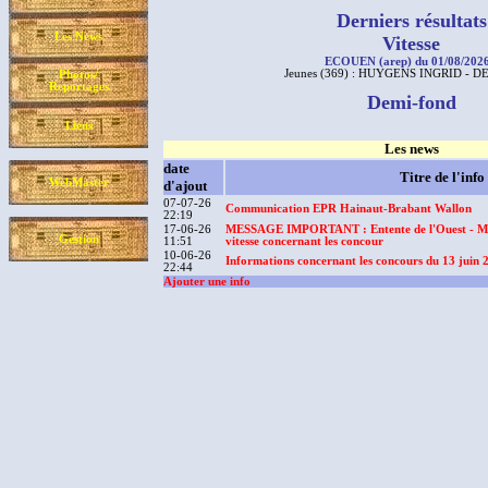
Derniers résultats
Les News
Vitesse
ECOUEN (arep) du 01/08/2026
Jeunes (369) : HUYGENS INGRID - 
Photos/
Reportages
Demi-fond
Liens
Les news
date
Titre de l'info
WebMaster
d'ajout
07-07-26
Communication EPR Hainaut-Brabant Wallon
22:19
17-06-26
MESSAGE IMPORTANT : Entente de l'Ouest - Mo
Gestion
11:51
vitesse concernant les concour
10-06-26
Informations concernant les concours du 13 juin 
22:44
Ajouter une info