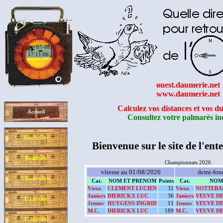
07-08
17:11:07
ouest.daumerie.net
www.daumerie.net
Calculez vos distances et vos du
Accueil
Consultez votre palmarès in
Itinéraires
Bienvenue sur le site de l'ent
Résultats
Championnats 2026
vitesse au 01/08/2026
demi-fon
Classements
Cat.
NOM ET PRENOM
Points
Cat.
NOM
Vieux
CLEMENT LUCIEN
31
Vieux
NOTTEBA
Juniors
DIERICKX LUC
36
Juniors
VEUVE D
L'Entente
Jeunes
HUYGENS INGRID
11
Jeunes
VEUVE D
M.C.
DIERICKX LUC
189
M.C.
VEUVE D
L'Agenda