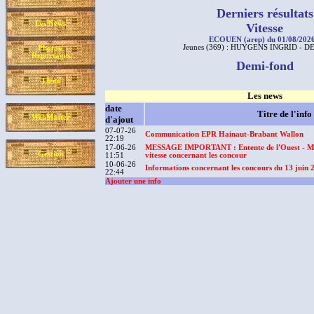
Derniers résultats
Les News
Vitesse
ECOUEN (arep) du 01/08/2026
Jeunes (369) : HUYGENS INGRID - 
Photos/
Reportages
Demi-fond
Liens
Les news
date
Titre de l'info
WebMaster
d'ajout
07-07-26
Communication EPR Hainaut-Brabant Wallon
22:19
17-06-26
MESSAGE IMPORTANT : Entente de l'Ouest - Mo
Gestion
11:51
vitesse concernant les concour
10-06-26
Informations concernant les concours du 13 juin 
22:44
Ajouter une info